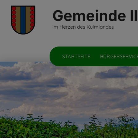
Gemeinde Il
Inhalt
Hauptmenü
Quicklinks
Im Herzen des Kulmlandes
(
(
(
Accesskey
Accesskey
Accesskey
1)
2)
3)
STARTSEITE
BÜRGERSERVIC