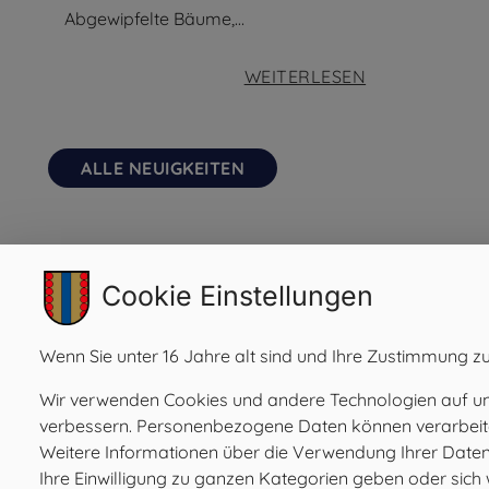
Abgewipfelte Bäume,…
:
WEITERLESEN
„
B
ALLE NEUIGKEITEN
O
R
K
AMTSTAFEL
E
Cookie Einstellungen
N
K
Wenn Sie unter 16 Jahre alt sind und Ihre Zustimmung zu
INFORMATION VORLÄUFIGER
12
Ä
STELLUNGSPLAN DES
Wir verwenden Cookies und andere Technologien auf unse
Jan.
F
GEBURTSJAHRGANGES 2008
verbessern. Personenbezogene Daten können verarbeitet 
EINTRAG ÖFFNEN
Weitere Informationen über die Verwendung Ihrer Daten f
E
Ihre Einwilligung zu ganzen Kategorien geben oder sic