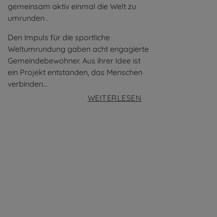
gemeinsam aktiv einmal die Welt zu
umrunden .
Den Impuls für die sportliche
Weltumrundung gaben acht engagierte
Gemeindebewohner. Aus ihrer Idee ist
ein Projekt entstanden, das Menschen
verbinden…
:
WEITERLESEN
„
G
E
T
M
O
V