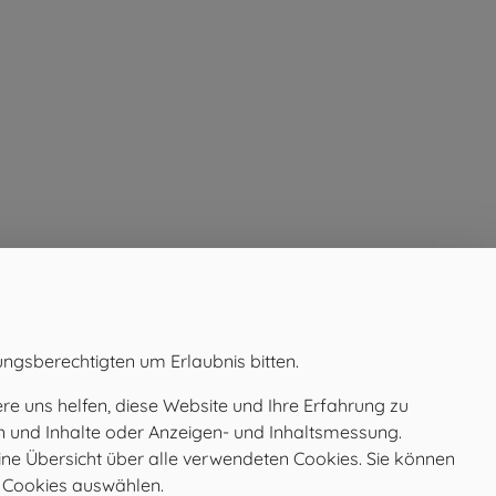
I
N
G
!
G
E
M
E
I
N
ungsberechtigten um Erlaubnis bitten.
S
HUNDEKUNDEKURS AM
06
A
29.09.2026
e uns helfen, diese Website und Ihre Erfahrung zu
Juli
EINTRAG ÖFFNEN
en und Inhalte oder Anzeigen- und Inhaltsmessung.
M
ine Übersicht über alle verwendeten Cookies. Sie können
F
e Cookies auswählen.