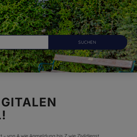
IGITALEN
!
 – von A wie Anmeldung bis Z wie Zivildienst.