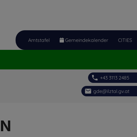
Amtstafel
Gemeindekalender
CITIES
phone
+43 3113 2485
email
gde@ilztal.gv.at
EN