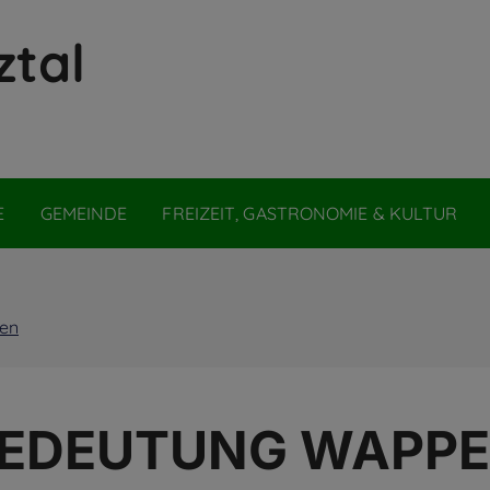
ztal
E
GEMEINDE
FREIZEIT, GASTRONOMIE & KULTUR
en
EDEUTUNG WAPP