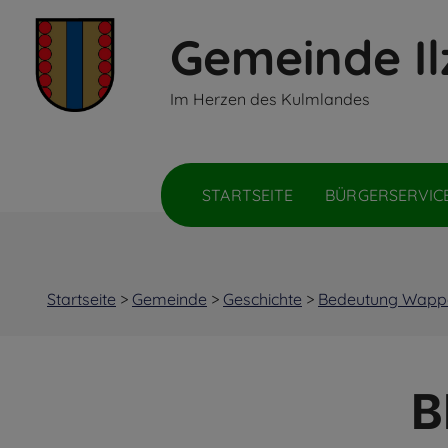
Gemeinde Il
Inhalt
Hauptmenü
Quicklinks
Im Herzen des Kulmlandes
(
(
(
Accesskey
Accesskey
Accesskey
1)
2)
3)
STARTSEITE
BÜRGERSERVIC
Startseite
>
Gemeinde
>
Geschichte
>
Bedeutung Wapp
B