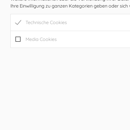
Ihre Einwilligung zu ganzen Kategorien geben oder sic
Prebensdorf 170, 8211 Ilztal
Tel:
+43 3113 2485
Technische Cookies
Mail:
gde@ilztal.gv.at
Gemeindekennziffer: 61762 , UID: ATU 69185204
Media Cookies