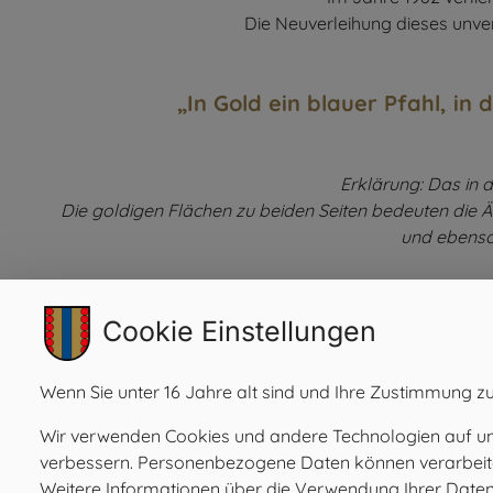
Die Neuverleihung dieses unve
„In Gold ein blauer Pfahl, in
Erklärung: Das in 
Die goldigen Flächen zu beiden Seiten bedeuten die Ähr
und ebenso 
Cookie Einstellungen
Wenn Sie unter 16 Jahre alt sind und Ihre Zustimmung zu
Wir verwenden Cookies und andere Technologien auf unse
verbessern. Personenbezogene Daten können verarbeitet 
Gemeinde Ilztal
Weitere Informationen über die Verwendung Ihrer Daten f