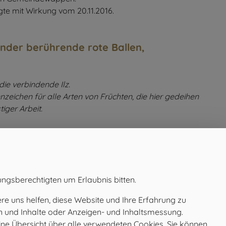
te mit Wirkung vom 20.11.2016.
ränder berührende rote Ballen,
ie verbindende Ilz.
nzeichen für alle Arten von Früchten, die hier gedeihen
iger Arbeit.
ungsberechtigten um Erlaubnis bitten.
e uns helfen, diese Website und Ihre Erfahrung zu
en und Inhalte oder Anzeigen- und Inhaltsmessung.
Öffnungszeiten
ine Übersicht über alle verwendeten Cookies. Sie können