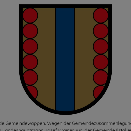
ide Gemeindewappen. Wegen der Gemeindezusammenlegung verlor
eh Landeshauptmann Josef Krainer, jun. der Gemeinde Ilztal