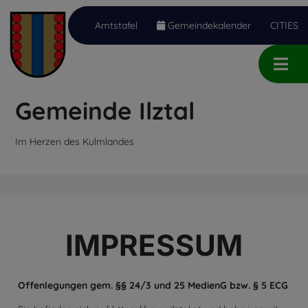
Amtstafel
Gemeindekalender
CITIES
Inhalt
Hauptmenü
Quicklinks
(
(
(
Accesskey
Accesskey
Accesskey
Gemeinde Ilztal
1)
2)
3)
Im Herzen des Kulmlandes
IMPRESSUM
Offenlegungen gem. §§ 24/3 und 25 MedienG bzw. § 5 ECG