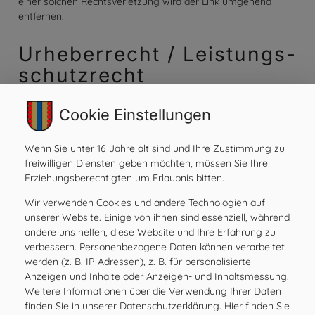
einer solchen Rechtsverletzung wird der Link umgehend
entfernen.
Urheberrecht / Leistungs­
schutzrecht
Die auf dieser Webseite veröffentlichten Inhalte, Werke und
Cookie Einstellungen
bereitgestellten Informationen unterliegen dem
österreichischen Urheberrecht und Leistungsschutzrecht.
Jede Art der Vervielfältigung, Bearbeitung, Verbreitung,
Wenn Sie unter 16 Jahre alt sind und Ihre Zustimmung zu
Einspeicherung und jede Art der Verwertung außerhalb der
freiwilligen Diensten geben möchten, müssen Sie Ihre
Grenzen des Urheberrechts bedarf der vorherigen
Erziehungsberechtigten um Erlaubnis bitten.
schriftlichen Zustimmung des jeweiligen Rechteinhabers. Das
Wir verwenden Cookies und andere Technologien auf
unerlaubte Kopieren/Speichern der bereitgestellten
unserer Website. Einige von ihnen sind essenziell, während
Informationen auf diesen Webseiten ist nicht gestattet und
andere uns helfen, diese Website und Ihre Erfahrung zu
strafbar.
verbessern. Personenbezogene Daten können verarbeitet
werden (z. B. IP-Adressen), z. B. für personalisierte
Anzeigen und Inhalte oder Anzeigen- und Inhaltsmessung.
Weitere Informationen über die Verwendung Ihrer Daten
finden Sie in unserer Datenschutzerklärung. Hier finden Sie