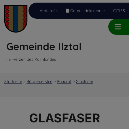
Amtstafel
Gemeindekalender
CITIES
Inhalt
Hauptmenü
Quicklinks
(
(
(
Accesskey
Accesskey
Accesskey
Gemeinde Ilztal
1)
2)
3)
Im Herzen des Kulmlandes
Startseite
>
Bürgerservice
>
Bauamt
>
Glasfaser
GLASFASER