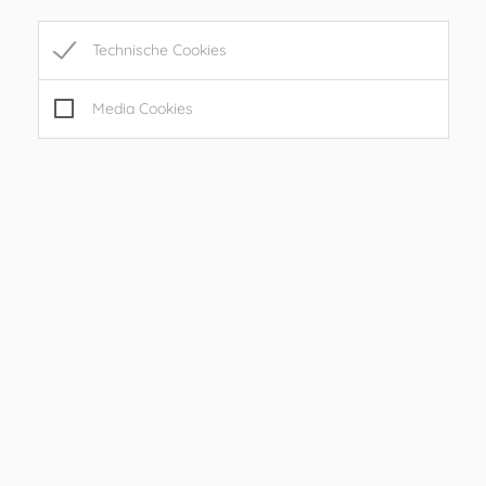
MO
08.00 – 12.00 Uhr
Technische Cookies
DI
08.00 – 12.00 Uhr
MI
08.00 – 12.00 Uhr
Media Cookies
DO
08.00 – 12.00 Uhr
FR
08.00 – 12.00, 15.00 – 17.00 Uhr
SA
geschlossen
SO
geschlossen
Sprechstunden
08.00 – 10.00 Uhr
DI
(bitte um telefonische
Terminvereinbarung:
0664/4207057
Nach telefonischer Vereinbarung:
0664/4207057
INFO
oder per E-Mail:
andreas.nagl@ilztal.gv.at;
gde@ilztal.gv.at