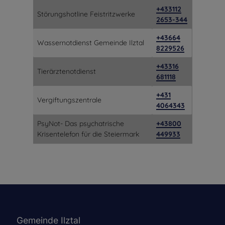
+433112
Störungshotline Feistritzwerke
2653-344
+43664
Wassernotdienst Gemeinde Ilztal
8229526
+43316
Tierärztenotdienst
681118
+431
Vergiftungszentrale
4064343
PsyNot- Das psychatrische
+43800
Krisentelefon für die Steiermark
449933
Gemeinde Ilztal