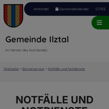
Amtstafel
Gemeindekalender
CITIES
Inhalt
Hauptmenü
Quicklinks
(
(
(
Accesskey
Accesskey
Accesskey
Gemeinde Ilztal
1)
2)
3)
Im Herzen des Kulmlandes
Startseite
>
Bürgerservice
>
Notfälle und Notdienste
NOTFÄLLE UND