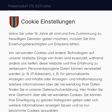
Prebensdorf 170, 8211 Ilztal
Tel:
+43 3113 2485
Mail:
gde@ilztal.gv.at
Cookie Einstellungen
Gemeindekennziffer: 61762 , UID: ATU 69185204
Wenn Sie unter 16 Jahre alt sind und Ihre Zustimmung zu
freiwilligen Diensten geben möchten, müssen Sie Ihre
Erziehungsberechtigten um Erlaubnis bitten.
Amtsstunden
Wir verwenden Cookies und andere Technologien auf
MO
08.00 – 12.00 Uhr
unserer Website. Einige von ihnen sind essenziell, während
DI
08.00 – 12.00 Uhr
andere uns helfen, diese Website und Ihre Erfahrung zu
MI
08.00 – 12.00 Uhr
verbessern. Personenbezogene Daten können verarbeitet
werden (z. B. IP-Adressen), z. B. für personalisierte
DO
08.00 – 12.00 Uhr
Anzeigen und Inhalte oder Anzeigen- und Inhaltsmessung.
FR
08.00 – 12.00, 15.00 – 17.00 Uhr
Weitere Informationen über die Verwendung Ihrer Daten
SA
geschlossen
finden Sie in unserer Datenschutzerklärung. Hier finden Sie
eine Übersicht über alle verwendeten Cookies. Sie können
SO
geschlossen
Ihre Einwilligung zu ganzen Kategorien geben oder sich
weitere Informationen anzeigen lassen und so nur
Öffnungszeiten
bestimmte Cookies auswählen.