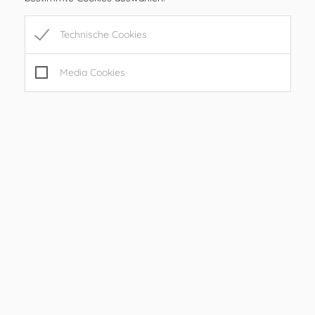
Öffnungszeiten
MO
08.00 – 12.00 Uhr
Technische Cookies
DI
08.00 – 12.00 Uhr
MI
08.00 – 12.00 Uhr
Media Cookies
DO
08.00 – 12.00 Uhr
FR
08.00 – 12.00, 15.00 – 17.00 Uhr
SA
geschlossen
SO
geschlossen
Sprechstunden
08.00 – 10.00 Uhr
DI
(bitte um telefonische
Terminvereinbarung:
0664/4207057
Nach telefonischer Vereinbarung:
0664/4207057
INFO
oder per E-Mail:
andreas.nagl@ilztal.gv.at;
gde@ilztal.gv.at