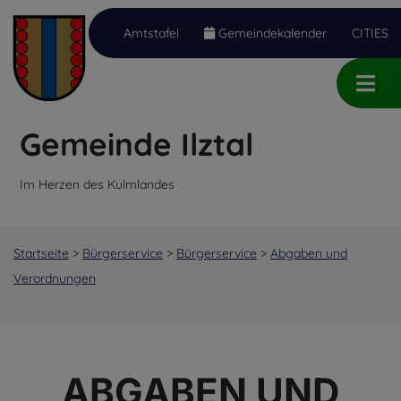
Amtstafel
Gemeindekalender
CITIES
Inhalt
Hauptmenü
Quicklinks
(
(
(
Accesskey
Accesskey
Accesskey
Gemeinde Ilztal
1)
2)
3)
Im Herzen des Kulmlandes
Startseite
>
Bürgerservice
>
Bürgerservice
>
Abgaben und
Verordnungen
ABGABEN UND