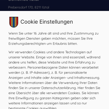
Prebensdorf 170, 8211 Ilztal
Tel:
+43 3113 2485
Mail:
gde@ilztal.gv.at
Cookie Einstellungen
Gemeindekennziffer: 61762 , UID: ATU 69185204
Wenn Sie unter 16 Jahre alt sind und Ihre Zustimmung zu
freiwilligen Diensten geben möchten, müssen Sie Ihre
Erziehungsberechtigten um Erlaubnis bitten.
Amtsstunden
Wir verwenden Cookies und andere Technologien auf
MO
08.00 – 12.00 Uhr
unserer Website. Einige von ihnen sind essenziell, während
DI
08.00 – 12.00 Uhr
andere uns helfen, diese Website und Ihre Erfahrung zu
verbessern. Personenbezogene Daten können verarbeitet
MI
08.00 – 12.00 Uhr
werden (z. B. IP-Adressen), z. B. für personalisierte
DO
08.00 – 12.00 Uhr
Anzeigen und Inhalte oder Anzeigen- und Inhaltsmessung.
FR
08.00 – 12.00, 15.00 – 17.00 Uhr
Weitere Informationen über die Verwendung Ihrer Daten
finden Sie in unserer Datenschutzerklärung. Hier finden Sie
SA
geschlossen
eine Übersicht über alle verwendeten Cookies. Sie können
SO
geschlossen
Ihre Einwilligung zu ganzen Kategorien geben oder sich
weitere Informationen anzeigen lassen und so nur
bestimmte Cookies auswählen.