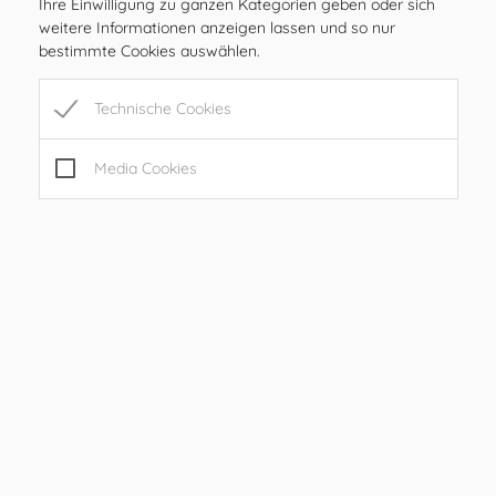
Ihre Einwilligung zu ganzen Kategorien geben oder sich
SA
geschlossen
weitere Informationen anzeigen lassen und so nur
SO
geschlossen
bestimmte Cookies auswählen.
Öffnungszeiten
Technische Cookies
MO
08.00 – 12.00 Uhr
DI
08.00 – 12.00 Uhr
Media Cookies
MI
08.00 – 12.00 Uhr
DO
08.00 – 12.00 Uhr
FR
08.00 – 12.00, 15.00 – 17.00 Uhr
SA
geschlossen
SO
geschlossen
Sprechstunden
08.00 – 10.00 Uhr
DI
(bitte um telefonische
Terminvereinbarung:
0664/4207057
Nach telefonischer Vereinbarung: