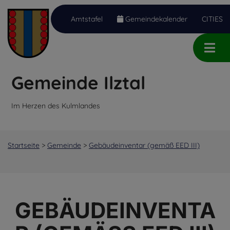
Amtstafel
Gemeindekalender
CITIES
Inhalt
Hauptmenü
Quicklinks
(
(
(
Accesskey
Accesskey
Accesskey
Gemeinde Ilztal
1)
2)
3)
Im Herzen des Kulmlandes
Startseite
>
Gemeinde
>
Gebäudeinventar (gemäß EED III)
GEBÄUDEINVENTA