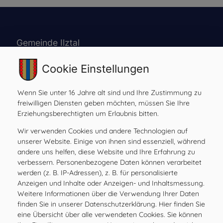
Gemeinde Ilztal
Prebensdorf 170, 8211 Ilztal
Cookie Einstellungen
Tel:
+43 3113 2485
Mail:
gde@ilztal.gv.at
Gemeindekennziffer: 61762 , UID: ATU 69185204
Wenn Sie unter 16 Jahre alt sind und Ihre Zustimmung zu
freiwilligen Diensten geben möchten, müssen Sie Ihre
Erziehungsberechtigten um Erlaubnis bitten.
Wir verwenden Cookies und andere Technologien auf
Amtsstunden
unserer Website. Einige von ihnen sind essenziell, während
andere uns helfen, diese Website und Ihre Erfahrung zu
MO
08.00 – 12.00 Uhr
verbessern. Personenbezogene Daten können verarbeitet
DI
08.00 – 12.00 Uhr
werden (z. B. IP-Adressen), z. B. für personalisierte
Anzeigen und Inhalte oder Anzeigen- und Inhaltsmessung.
MI
08.00 – 12.00 Uhr
Weitere Informationen über die Verwendung Ihrer Daten
DO
08.00 – 12.00 Uhr
finden Sie in unserer Datenschutzerklärung. Hier finden Sie
FR
08.00 – 12.00, 15.00 – 17.00 Uhr
eine Übersicht über alle verwendeten Cookies. Sie können