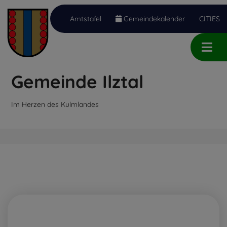
Amtstafel
Gemeindekalender
CITIES
Inhalt
Hauptmenü
Quicklinks
(
(
(
Accesskey
Accesskey
Accesskey
Gemeinde Ilztal
1)
2)
3)
Im Herzen des Kulmlandes