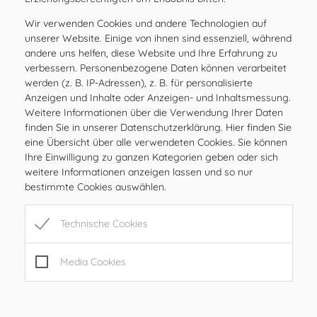
FR
08.00 – 12.00, 15.00 – 17.00 Uhr
Wir verwenden Cookies und andere Technologien auf
SA
geschlossen
unserer Website. Einige von ihnen sind essenziell, während
SO
geschlossen
andere uns helfen, diese Website und Ihre Erfahrung zu
verbessern. Personenbezogene Daten können verarbeitet
werden (z. B. IP-Adressen), z. B. für personalisierte
Öffnungszeiten
Anzeigen und Inhalte oder Anzeigen- und Inhaltsmessung.
MO
08.00 – 12.00 Uhr
Weitere Informationen über die Verwendung Ihrer Daten
DI
08.00 – 12.00 Uhr
finden Sie in unserer Datenschutzerklärung. Hier finden Sie
eine Übersicht über alle verwendeten Cookies. Sie können
MI
08.00 – 12.00 Uhr
Ihre Einwilligung zu ganzen Kategorien geben oder sich
DO
08.00 – 12.00 Uhr
weitere Informationen anzeigen lassen und so nur
FR
08.00 – 12.00, 15.00 – 17.00 Uhr
bestimmte Cookies auswählen.
SA
geschlossen
Technische Cookies
SO
geschlossen
Media Cookies
Sprechstunden
08.00 – 10.00 Uhr
DI
(bitte um telefonische
Terminvereinbarung:
0664/4207057