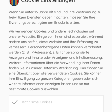
Cookie Einstellungen
Amtsstunden
Wenn Sie unter 16 Jahre alt sind und Ihre Zustimmung zu
MO
08.00 – 12.00 Uhr
freiwilligen Diensten geben möchten, müssen Sie Ihre
DI
08.00 – 12.00 Uhr
Erziehungsberechtigten um Erlaubnis bitten.
MI
08.00 – 12.00 Uhr
Wir verwenden Cookies und andere Technologien auf
DO
08.00 – 12.00 Uhr
unserer Website. Einige von ihnen sind essenziell, während
andere uns helfen, diese Website und Ihre Erfahrung zu
FR
08.00 – 12.00, 15.00 – 17.00 Uhr
verbessern. Personenbezogene Daten können verarbeitet
SA
geschlossen
werden (z. B. IP-Adressen), z. B. für personalisierte
SO
geschlossen
Anzeigen und Inhalte oder Anzeigen- und Inhaltsmessung.
Weitere Informationen über die Verwendung Ihrer Daten
finden Sie in unserer Datenschutzerklärung. Hier finden Sie
Öffnungszeiten
eine Übersicht über alle verwendeten Cookies. Sie können
Ihre Einwilligung zu ganzen Kategorien geben oder sich
MO
08.00 – 12.00 Uhr
weitere Informationen anzeigen lassen und so nur
DI
08.00 – 12.00 Uhr
bestimmte Cookies auswählen.
MI
08.00 – 12.00 Uhr
DO
08.00 – 12.00 Uhr
Technische Cookies
FR
08.00 – 12.00, 15.00 – 17.00 Uhr