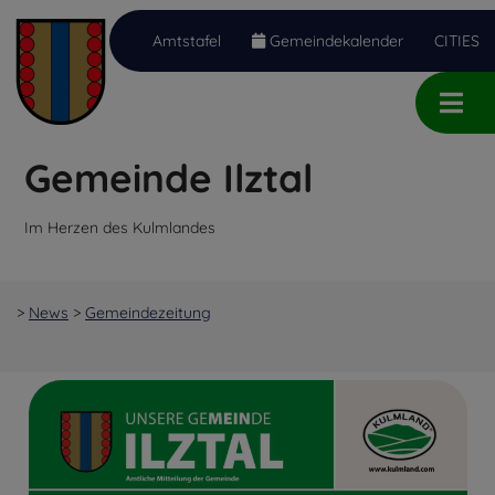
Amtstafel
Gemeindekalender
CITIES
Inhalt
Hauptmenü
Quicklinks
(
(
(
Accesskey
Accesskey
Accesskey
Gemeinde Ilztal
1)
2)
3)
Im Herzen des Kulmlandes
>
News
>
Gemeindezeitung