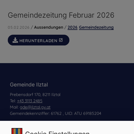
Gemeindezeitung Februar 2026
/
Aussendungen
/
2026
Gemeindezeitung
05.02.2026
,
HERUNTERLADEN
Gemeinde Ilztal
Prebensdorf 170, 8211 Ilztal
Tel:
+43 3113 2485
Mail:
gde@ilztal.gv.at
Gemeindekennziffer: 61762 , UID: ATU 69185204