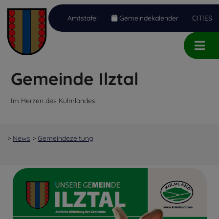
Amtstafel
Gemeindekalender
CITIES
Inhalt
Hauptmenü
Quicklinks
(
(
(
Accesskey
Accesskey
Accesskey
Gemeinde Ilztal
1)
2)
3)
Im Herzen des Kulmlandes
>
News
>
Gemeindezeitung