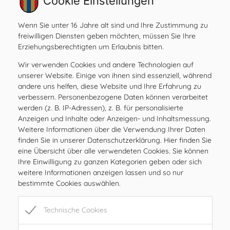
Cookie Einstellungen
Amtsstunden
Wenn Sie unter 16 Jahre alt sind und Ihre Zustimmung zu
MO
08.00 – 12.00 Uhr
freiwilligen Diensten geben möchten, müssen Sie Ihre
Erziehungsberechtigten um Erlaubnis bitten.
DI
08.00 – 12.00 Uhr
MI
08.00 – 12.00 Uhr
Wir verwenden Cookies und andere Technologien auf
unserer Website. Einige von ihnen sind essenziell, während
DO
08.00 – 12.00 Uhr
andere uns helfen, diese Website und Ihre Erfahrung zu
FR
08.00 – 12.00, 15.00 – 17.00 Uhr
verbessern. Personenbezogene Daten können verarbeitet
SA
geschlossen
werden (z. B. IP-Adressen), z. B. für personalisierte
Anzeigen und Inhalte oder Anzeigen- und Inhaltsmessung.
SO
geschlossen
Weitere Informationen über die Verwendung Ihrer Daten
finden Sie in unserer Datenschutzerklärung. Hier finden Sie
Öffnungszeiten
eine Übersicht über alle verwendeten Cookies. Sie können
Ihre Einwilligung zu ganzen Kategorien geben oder sich
MO
08.00 – 12.00 Uhr
weitere Informationen anzeigen lassen und so nur
DI
08.00 – 12.00 Uhr
bestimmte Cookies auswählen.
MI
08.00 – 12.00 Uhr
DO
08.00 – 12.00 Uhr
Technische Cookies
FR
08.00 – 12.00, 15.00 – 17.00 Uhr