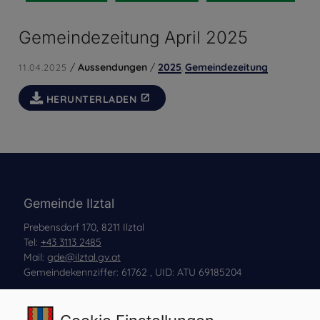
Gemeindezeitung April 2025
/
Aussendungen
/
2025
Gemeindezeitung
11.04.2025
,
HERUNTERLADEN
Gemeinde Ilztal
Prebensdorf 170, 8211 Ilztal
Tel:
+43 3113 2485
Mail:
gde@ilztal.gv.at
Gemeindekennziffer: 61762 , UID: ATU 69185204