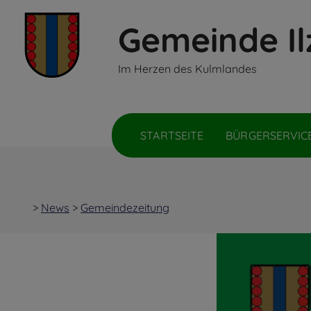
Gemeinde Il
Inhalt
Hauptmenü
Quicklinks
Im Herzen des Kulmlandes
(
(
(
Accesskey
Accesskey
Accesskey
1)
2)
3)
STARTSEITE
BÜRGERSERVIC
>
News
>
Gemeindezeitung