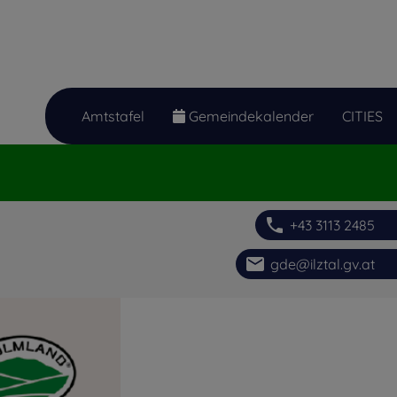
Amtstafel
Gemeindekalender
CITIES
phone
+43 3113 2485
email
gde@ilztal.gv.at