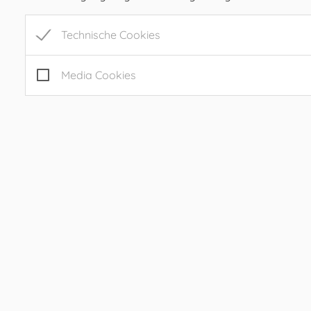
GEMEIND
Technische Cookies
Media Cookies
/
Aussendungen
/
2024
Gemeindezeitung
11.12.2024
,