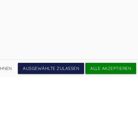
Öffnungszeiten
MO
08.00 – 12.00 Uhr
DI
08.00 – 12.00 Uhr
MI
08.00 – 12.00 Uhr
DO
08.00 – 12.00 Uhr
FR
08.00 – 12.00, 15.00 – 17.00 Uhr
SA
geschlossen
EHNEN
AUSGEWÄHLTE ZULASSEN
ALLE AKZEPTIEREN
SO
geschlossen