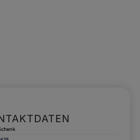
NTAKTDATEN
Schenk
6625