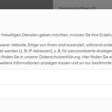
Prebensdorfberg 15
8211 Ilztal
ROUTE ÖFFNEN
 freiwilligen Diensten geben möchten, müssen Sie Ihre Erzieh
rer Website. Einige von ihnen sind essenziell, während ander
werden (z. B. IP-Adressen), z. B. für personalisierte Anzeig
inden Sie in unserer Datenschutzerklärung. Hier finden Sie e
h weitere Informationen anzeigen lassen und so nur bestimmt
Amtsstunden
MO
08.00 – 12.00 Uhr