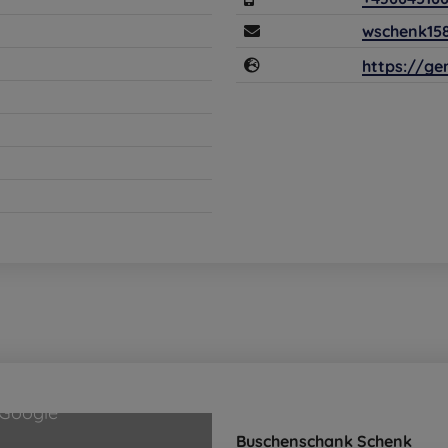
wschenk15
https://g
Buschenschank Schenk