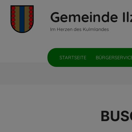
Gemeinde Il
Inhalt
Hauptmenü
Quicklinks
Im Herzen des Kulmlandes
(
(
(
Accesskey
Accesskey
Accesskey
1)
2)
3)
STARTSEITE
BÜRGERSERVIC
BUS