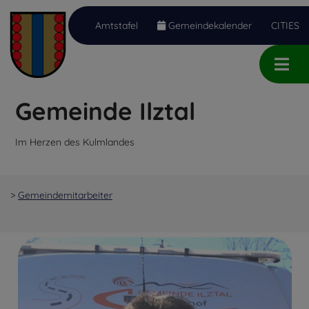
Amtstafel
Gemeindekalender
CITIES
Inhalt
Hauptmenü
Quicklinks
(
(
(
Accesskey
Accesskey
Accesskey
Gemeinde Ilztal
1)
2)
3)
Im Herzen des Kulmlandes
>
Gemeindemitarbeiter