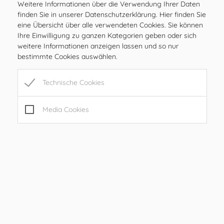
Weitere Informationen über die Verwendung Ihrer Daten
DI
08.00 – 12.00 Uhr
finden Sie in unserer Datenschutzerklärung. Hier finden Sie
MI
08.00 – 12.00 Uhr
eine Übersicht über alle verwendeten Cookies. Sie können
DO
08.00 – 12.00 Uhr
Ihre Einwilligung zu ganzen Kategorien geben oder sich
weitere Informationen anzeigen lassen und so nur
FR
08.00 – 12.00, 15.00 – 17.00 Uhr
bestimmte Cookies auswählen.
SA
geschlossen
SO
geschlossen
Technische Cookies
Öffnungszeiten
Media Cookies
MO
08.00 – 12.00 Uhr
DI
08.00 – 12.00 Uhr
MI
08.00 – 12.00 Uhr
DO
08.00 – 12.00 Uhr
FR
08.00 – 12.00, 15.00 – 17.00 Uhr
SA
geschlossen
SO
geschlossen