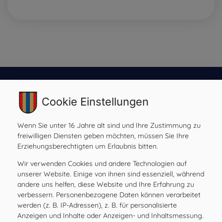
Cookie Einstellungen
Gemeinde Ilztal
Prebensdorf 170, 8211 Ilztal
Wenn Sie unter 16 Jahre alt sind und Ihre Zustimmung zu
Tel:
+43 3113 2485
freiwilligen Diensten geben möchten, müssen Sie Ihre
Mail:
gde@ilztal.gv.at
Erziehungsberechtigten um Erlaubnis bitten.
Gemeindekennziffer: 61762 , UID: ATU 69185204
Wir verwenden Cookies und andere Technologien auf
unserer Website. Einige von ihnen sind essenziell, während
andere uns helfen, diese Website und Ihre Erfahrung zu
verbessern. Personenbezogene Daten können verarbeitet
Amtsstunden
werden (z. B. IP-Adressen), z. B. für personalisierte
MO
08.00 – 12.00 Uhr
Anzeigen und Inhalte oder Anzeigen- und Inhaltsmessung.