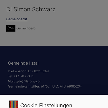
DI Simon Schwarz
Gemeinderat
ÖVP
Gemeinderat
Gemeinde Ilztal
Prebensdorf 170, 8211 Ilztal
Tel:
+43 3113 2485
Mail:
gde@ilztal.gv.at
Gemeindekennziffer: 61762 , UID: ATU 69185204
Cookie Einstellungen