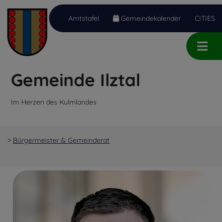
Amtstafel
Gemeindekalender
CITIES
Inhalt
Hauptmenü
Quicklinks
(
(
(
Accesskey
Accesskey
Accesskey
Gemeinde Ilztal
1)
2)
3)
Im Herzen des Kulmlandes
>
Bürgermeister & Gemeinderat