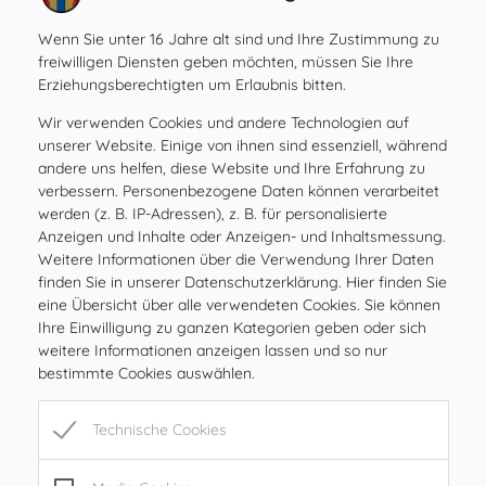
Amtsstunden
Wenn Sie unter 16 Jahre alt sind und Ihre Zustimmung zu
MO
08.00 – 12.00 Uhr
freiwilligen Diensten geben möchten, müssen Sie Ihre
DI
08.00 – 12.00 Uhr
Erziehungsberechtigten um Erlaubnis bitten.
MI
08.00 – 12.00 Uhr
Wir verwenden Cookies und andere Technologien auf
DO
08.00 – 12.00 Uhr
unserer Website. Einige von ihnen sind essenziell, während
FR
08.00 – 12.00, 15.00 – 17.00 Uhr
andere uns helfen, diese Website und Ihre Erfahrung zu
verbessern. Personenbezogene Daten können verarbeitet
SA
geschlossen
werden (z. B. IP-Adressen), z. B. für personalisierte
SO
geschlossen
Anzeigen und Inhalte oder Anzeigen- und Inhaltsmessung.
Weitere Informationen über die Verwendung Ihrer Daten
finden Sie in unserer Datenschutzerklärung. Hier finden Sie
Öffnungszeiten
eine Übersicht über alle verwendeten Cookies. Sie können
MO
08.00 – 12.00 Uhr
Ihre Einwilligung zu ganzen Kategorien geben oder sich
DI
08.00 – 12.00 Uhr
weitere Informationen anzeigen lassen und so nur
bestimmte Cookies auswählen.
MI
08.00 – 12.00 Uhr
DO
08.00 – 12.00 Uhr
Technische Cookies
FR
08.00 – 12.00, 15.00 – 17.00 Uhr
SA
geschlossen