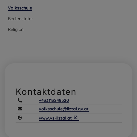
Volksschule
Bediensteter
Religion
Kontaktdaten
+433113248520
volksschule@ilztal.gv.at
www.vs-ilztal.at