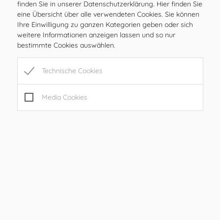
MI
08.00 – 12.00 Uhr
finden Sie in unserer Datenschutzerklärung. Hier finden Sie
eine Übersicht über alle verwendeten Cookies. Sie können
DO
08.00 – 12.00 Uhr
Ihre Einwilligung zu ganzen Kategorien geben oder sich
FR
08.00 – 12.00, 15.00 – 17.00 Uhr
weitere Informationen anzeigen lassen und so nur
SA
geschlossen
bestimmte Cookies auswählen.
SO
geschlossen
Technische Cookies
Öffnungszeiten
Media Cookies
MO
08.00 – 12.00 Uhr
DI
08.00 – 12.00 Uhr
MI
08.00 – 12.00 Uhr
DO
08.00 – 12.00 Uhr
FR
08.00 – 12.00, 15.00 – 17.00 Uhr
SA
geschlossen
SO
geschlossen
Sprechstunden