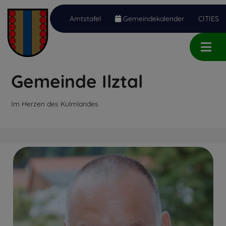
Amtstafel
Gemeindekalender
CITIES
Inhalt
Hauptmenü
Quicklinks
(
(
(
Accesskey
Accesskey
Accesskey
Gemeinde Ilztal
1)
2)
3)
Im Herzen des Kulmlandes