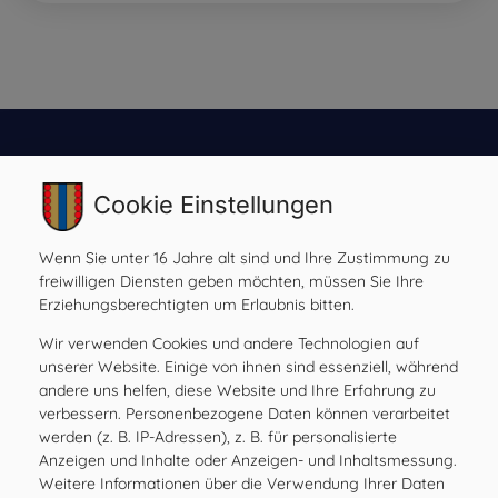
Gemeinde Ilztal
Cookie Einstellungen
Prebensdorf 170, 8211 Ilztal
Tel:
+43 3113 2485
Wenn Sie unter 16 Jahre alt sind und Ihre Zustimmung zu
Mail:
gde@ilztal.gv.at
freiwilligen Diensten geben möchten, müssen Sie Ihre
Gemeindekennziffer: 61762 , UID: ATU 69185204
Erziehungsberechtigten um Erlaubnis bitten.
Wir verwenden Cookies und andere Technologien auf
unserer Website. Einige von ihnen sind essenziell, während
andere uns helfen, diese Website und Ihre Erfahrung zu
Amtsstunden
verbessern. Personenbezogene Daten können verarbeitet
werden (z. B. IP-Adressen), z. B. für personalisierte
MO
08.00 – 12.00 Uhr
Anzeigen und Inhalte oder Anzeigen- und Inhaltsmessung.
DI
08.00 – 12.00 Uhr
Weitere Informationen über die Verwendung Ihrer Daten