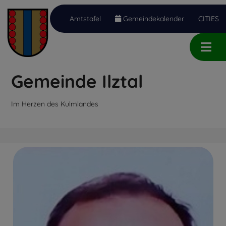
Amtstafel
Gemeindekalender
CITIES
Inhalt
Hauptmenü
Quicklinks
(
(
(
Accesskey
Accesskey
Accesskey
Gemeinde Ilztal
1)
2)
3)
Im Herzen des Kulmlandes