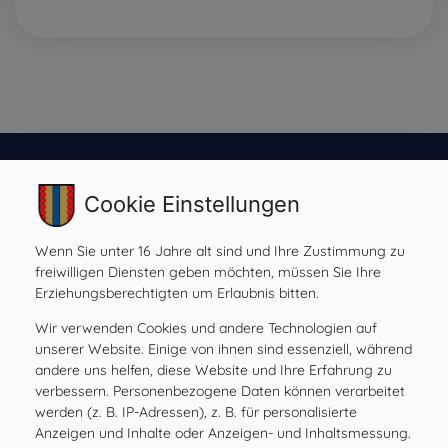
Cookie Einstellungen
Gemeinde Ilztal
Prebensdorf 170, 8211 Ilztal
Wenn Sie unter 16 Jahre alt sind und Ihre Zustimmung zu
Tel:
+43 3113 2485
freiwilligen Diensten geben möchten, müssen Sie Ihre
Mail:
gde@ilztal.gv.at
Erziehungsberechtigten um Erlaubnis bitten.
Gemeindekennziffer: 61762 , UID: ATU 69185204
Wir verwenden Cookies und andere Technologien auf
unserer Website. Einige von ihnen sind essenziell, während
andere uns helfen, diese Website und Ihre Erfahrung zu
verbessern. Personenbezogene Daten können verarbeitet
Amtsstunden
werden (z. B. IP-Adressen), z. B. für personalisierte
MO
08.00 – 12.00 Uhr
Anzeigen und Inhalte oder Anzeigen- und Inhaltsmessung.