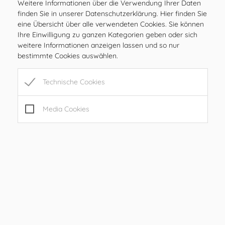
Weitere Informationen über die Verwendung Ihrer Daten
DI
08.00 – 12.00 Uhr
finden Sie in unserer Datenschutzerklärung. Hier finden Sie
MI
08.00 – 12.00 Uhr
eine Übersicht über alle verwendeten Cookies. Sie können
DO
08.00 – 12.00 Uhr
Ihre Einwilligung zu ganzen Kategorien geben oder sich
weitere Informationen anzeigen lassen und so nur
FR
08.00 – 12.00, 15.00 – 17.00 Uhr
bestimmte Cookies auswählen.
SA
geschlossen
SO
geschlossen
Technische Cookies
Öffnungszeiten
Media Cookies
MO
08.00 – 12.00 Uhr
DI
08.00 – 12.00 Uhr
MI
08.00 – 12.00 Uhr
DO
08.00 – 12.00 Uhr
FR
08.00 – 12.00, 15.00 – 17.00 Uhr
SA
geschlossen
SO
geschlossen