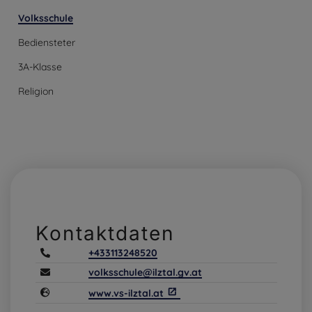
Volksschule
Bediensteter
3A-Klasse
Religion
Kontaktdaten
+433113248520
volksschule@ilztal.gv.at
www.vs-ilztal.at