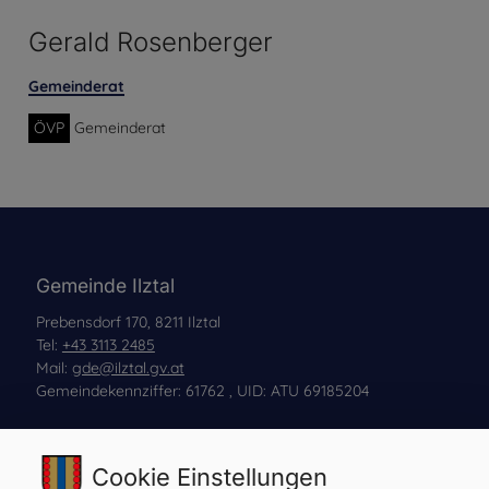
Gerald Rosenberger
Gemeinderat
ÖVP
Gemeinderat
Gemeinde Ilztal
Prebensdorf 170, 8211 Ilztal
Tel:
+43 3113 2485
Mail:
gde@ilztal.gv.at
Gemeindekennziffer: 61762 , UID: ATU 69185204
Cookie Einstellungen