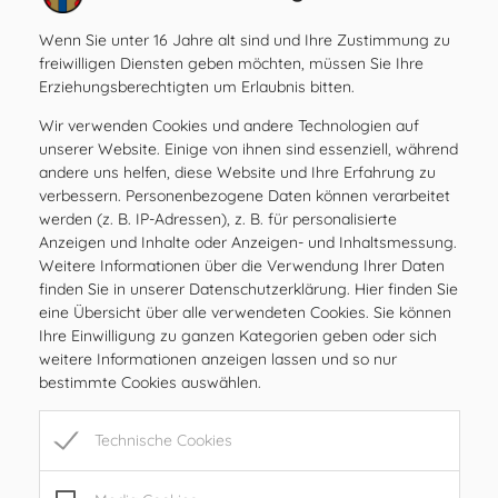
Amtsstunden
Wenn Sie unter 16 Jahre alt sind und Ihre Zustimmung zu
MO
08.00 – 12.00 Uhr
freiwilligen Diensten geben möchten, müssen Sie Ihre
DI
08.00 – 12.00 Uhr
Erziehungsberechtigten um Erlaubnis bitten.
MI
08.00 – 12.00 Uhr
Wir verwenden Cookies und andere Technologien auf
DO
08.00 – 12.00 Uhr
unserer Website. Einige von ihnen sind essenziell, während
FR
08.00 – 12.00, 15.00 – 17.00 Uhr
andere uns helfen, diese Website und Ihre Erfahrung zu
verbessern. Personenbezogene Daten können verarbeitet
SA
geschlossen
werden (z. B. IP-Adressen), z. B. für personalisierte
SO
geschlossen
Anzeigen und Inhalte oder Anzeigen- und Inhaltsmessung.
Weitere Informationen über die Verwendung Ihrer Daten
finden Sie in unserer Datenschutzerklärung. Hier finden Sie
Öffnungszeiten
eine Übersicht über alle verwendeten Cookies. Sie können
MO
08.00 – 12.00 Uhr
Ihre Einwilligung zu ganzen Kategorien geben oder sich
DI
08.00 – 12.00 Uhr
weitere Informationen anzeigen lassen und so nur
bestimmte Cookies auswählen.
MI
08.00 – 12.00 Uhr
DO
08.00 – 12.00 Uhr
Technische Cookies
FR
08.00 – 12.00, 15.00 – 17.00 Uhr
SA
geschlossen