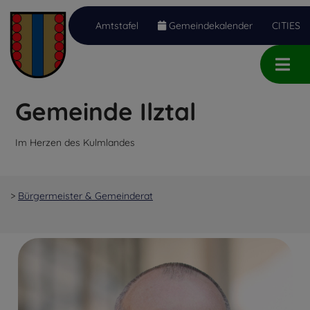
Amtstafel
Gemeindekalender
CITIES
Inhalt
Hauptmenü
Quicklinks
(
(
(
Accesskey
Accesskey
Accesskey
Gemeinde Ilztal
1)
2)
3)
Im Herzen des Kulmlandes
>
Bürgermeister & Gemeinderat