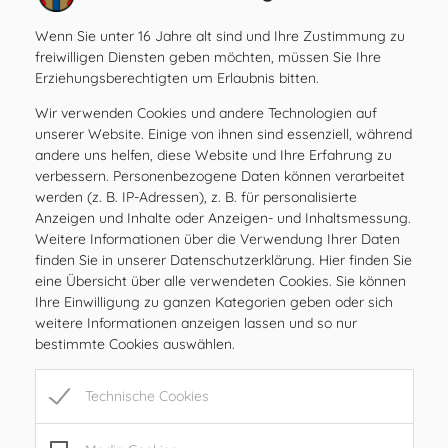
Amtsstunden
Wenn Sie unter 16 Jahre alt sind und Ihre Zustimmung zu
MO
08.00 – 12.00 Uhr
freiwilligen Diensten geben möchten, müssen Sie Ihre
DI
08.00 – 12.00 Uhr
Erziehungsberechtigten um Erlaubnis bitten.
MI
08.00 – 12.00 Uhr
Wir verwenden Cookies und andere Technologien auf
DO
08.00 – 12.00 Uhr
unserer Website. Einige von ihnen sind essenziell, während
FR
08.00 – 12.00, 15.00 – 17.00 Uhr
andere uns helfen, diese Website und Ihre Erfahrung zu
verbessern. Personenbezogene Daten können verarbeitet
SA
geschlossen
werden (z. B. IP-Adressen), z. B. für personalisierte
SO
geschlossen
Anzeigen und Inhalte oder Anzeigen- und Inhaltsmessung.
Weitere Informationen über die Verwendung Ihrer Daten
finden Sie in unserer Datenschutzerklärung. Hier finden Sie
Öffnungszeiten
eine Übersicht über alle verwendeten Cookies. Sie können
MO
08.00 – 12.00 Uhr
Ihre Einwilligung zu ganzen Kategorien geben oder sich
DI
08.00 – 12.00 Uhr
weitere Informationen anzeigen lassen und so nur
bestimmte Cookies auswählen.
MI
08.00 – 12.00 Uhr
DO
08.00 – 12.00 Uhr
Technische Cookies
FR
08.00 – 12.00, 15.00 – 17.00 Uhr
SA
geschlossen