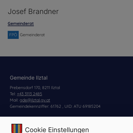
Josef Brandner
Gemeinderat
FPÖ
Gemeinderat
Gemeinde Ilztal
Prebensdorf 170, 8211 Ilztal
Tel:
+43 3113 2485
Mail:
gde@ilztal.gv.at
Gemeindekennziffer: 61762 , UID: ATU 69185204
Cookie Einstellungen