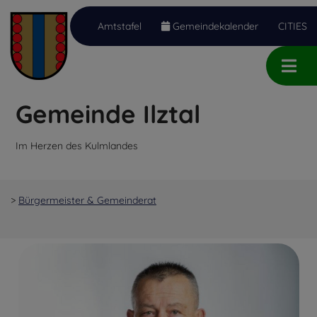
Amtstafel
Gemeindekalender
CITIES
Inhalt
Hauptmenü
Quicklinks
(
(
(
Accesskey
Accesskey
Accesskey
Gemeinde Ilztal
1)
2)
3)
Im Herzen des Kulmlandes
>
Bürgermeister & Gemeinderat