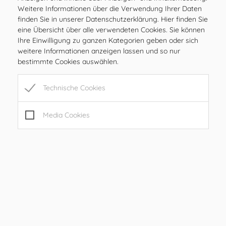
Weitere Informationen über die Verwendung Ihrer Daten
finden Sie in unserer Datenschutzerklärung. Hier finden Sie
eine Übersicht über alle verwendeten Cookies. Sie können
Ihre Einwilligung zu ganzen Kategorien geben oder sich
weitere Informationen anzeigen lassen und so nur
bestimmte Cookies auswählen.
Gemeinde Ilztal
Technische Cookies
Prebensdorf 170, 8211 Ilztal
Tel:
+43 3113 2485
Mail:
gde@ilztal.gv.at
Media Cookies
Gemeindekennziffer: 61762 , UID: ATU 69185204
Amtsstunden
MO
08.00 – 12.00 Uhr
DI
08.00 – 12.00 Uhr
MI
08.00 – 12.00 Uhr