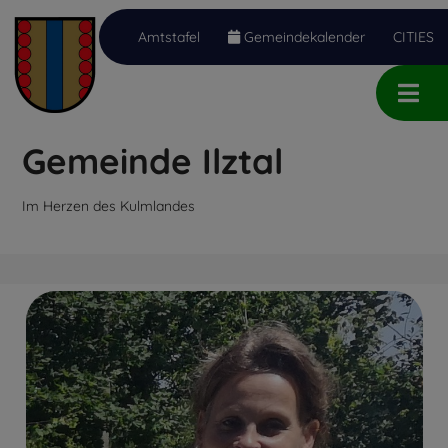
Amtstafel
Gemeindekalender
CITIES
Inhalt
Hauptmenü
Quicklinks
(
(
(
Accesskey
Accesskey
Accesskey
Gemeinde Ilztal
1)
2)
3)
Im Herzen des Kulmlandes