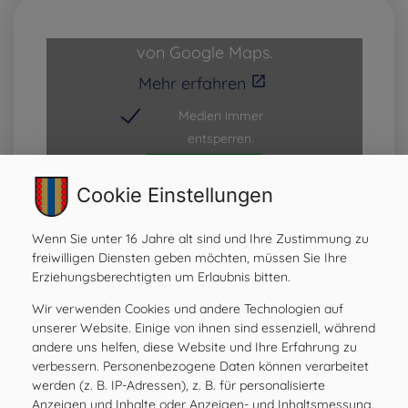
Cookie Einstellungen
Gruppenpraxis Allgemeinmedizin Dr. Popovits OG,
ärztliche Hausapotheke
Wenn Sie unter 16 Jahre alt sind und Ihre Zustimmung zu
Preßguts 46
freiwilligen Diensten geben möchten, müssen Sie Ihre
8211 Preßguts
Erziehungsberechtigten um Erlaubnis bitten.
Wir verwenden Cookies und andere Technologien auf
ROUTE ÖFFNEN
unserer Website. Einige von ihnen sind essenziell, während
andere uns helfen, diese Website und Ihre Erfahrung zu
verbessern. Personenbezogene Daten können verarbeitet
werden (z. B. IP-Adressen), z. B. für personalisierte
Anzeigen und Inhalte oder Anzeigen- und Inhaltsmessung.