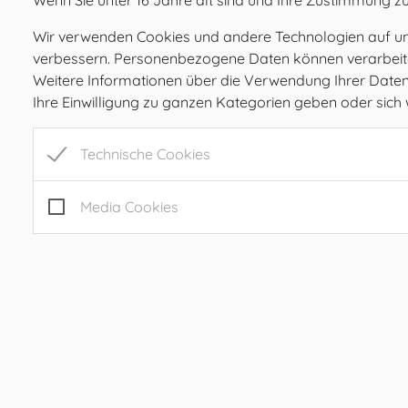
Wenn Sie unter 16 Jahre alt sind und Ihre Zustimmung zu
Wir verwenden Cookies und andere Technologien auf unse
verbessern. Personenbezogene Daten können verarbeitet 
Weitere Informationen über die Verwendung Ihrer Daten f
Ihre Einwilligung zu ganzen Kategorien geben oder sic
Gemeinde Ilztal
Technische Cookies
Prebensdorf 170, 8211 Ilztal
Tel:
+43 3113 2485
Media Cookies
Mail:
gde@ilztal.gv.at
Gemeindekennziffer: 61762 , UID: ATU 69185204