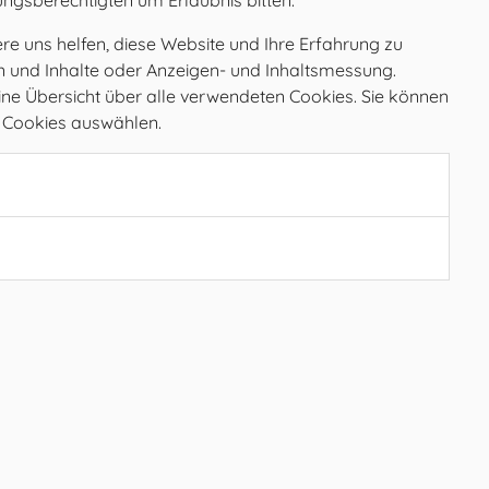
ungsberechtigten um Erlaubnis bitten.
e uns helfen, diese Website und Ihre Erfahrung zu
en und Inhalte oder Anzeigen- und Inhaltsmessung.
ine Übersicht über alle verwendeten Cookies. Sie können
e Cookies auswählen.
Öffnungszeiten
MO
08.00 – 12.00 Uhr
DI
08.00 – 12.00 Uhr
MI
08.00 – 12.00 Uhr
DO
08.00 – 12.00 Uhr
FR
08.00 – 12.00, 15.00 – 17.00 Uhr
SA
geschlossen
SO
geschlossen