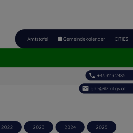
Amtstafel
Gemeindekalender
CITIES
phone
+43 3113 2485
email
gde@ilztal.gv.at
2022
2023
2024
2025