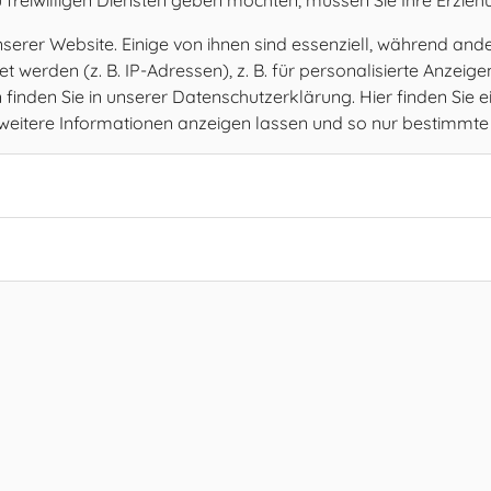
 freiwilligen Diensten geben möchten, müssen Sie Ihre Erzieh
rer Website. Einige von ihnen sind essenziell, während ander
werden (z. B. IP-Adressen), z. B. für personalisierte Anzeig
inden Sie in unserer Datenschutzerklärung. Hier finden Sie e
h weitere Informationen anzeigen lassen und so nur bestimmt
Amtsstunden
MO
08.00 – 12.00 Uhr
DI
08.00 – 12.00 Uhr
MI
08.00 – 12.00 Uhr
DO
08.00 – 12.00 Uhr
FR
08.00 – 12.00, 15.00 – 17.00 Uhr
SA
geschlossen
SO
geschlossen