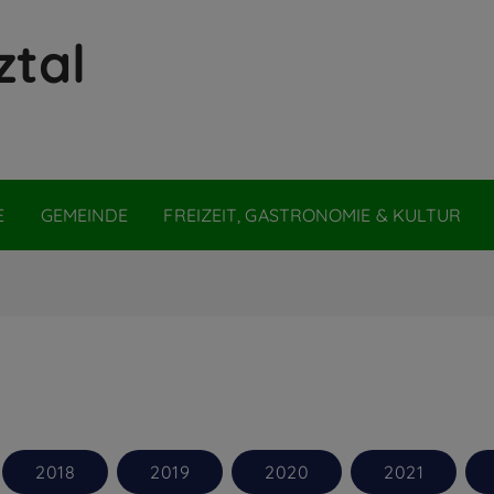
ztal
E
GEMEINDE
FREIZEIT, GASTRONOMIE & KULTUR
2018
2019
2020
2021