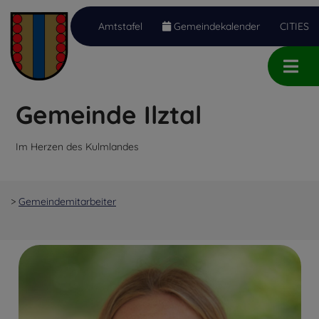
Amtstafel
Gemeindekalender
CITIES
Inhalt
Hauptmenü
Quicklinks
(
(
(
Accesskey
Accesskey
Accesskey
Gemeinde Ilztal
1)
2)
3)
Im Herzen des Kulmlandes
>
Gemeindemitarbeiter