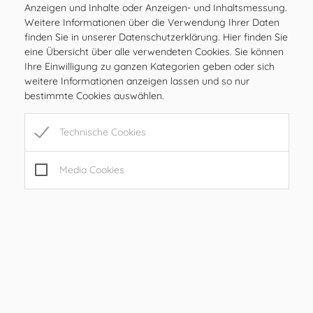
Amtsstunden
Anzeigen und Inhalte oder Anzeigen- und Inhaltsmessung.
MO
08.00 – 12.00 Uhr
Weitere Informationen über die Verwendung Ihrer Daten
finden Sie in unserer Datenschutzerklärung. Hier finden Sie
DI
08.00 – 12.00 Uhr
eine Übersicht über alle verwendeten Cookies. Sie können
MI
08.00 – 12.00 Uhr
Ihre Einwilligung zu ganzen Kategorien geben oder sich
DO
08.00 – 12.00 Uhr
weitere Informationen anzeigen lassen und so nur
bestimmte Cookies auswählen.
FR
08.00 – 12.00, 15.00 – 17.00 Uhr
SA
geschlossen
Technische Cookies
SO
geschlossen
Media Cookies
Öffnungszeiten
MO
08.00 – 12.00 Uhr
DI
08.00 – 12.00 Uhr
MI
08.00 – 12.00 Uhr
DO
08.00 – 12.00 Uhr
FR
08.00 – 12.00, 15.00 – 17.00 Uhr
SA
geschlossen