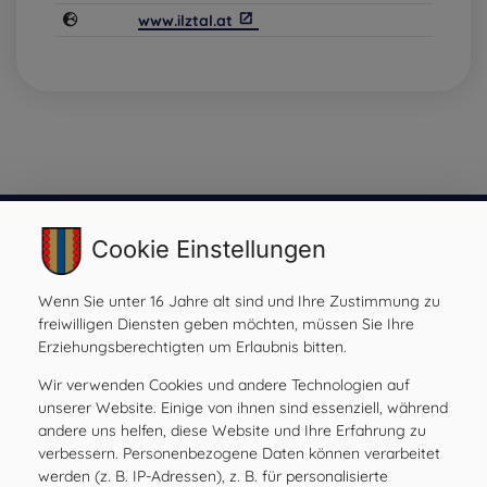
www.ilztal.at
Cookie Einstellungen
Gemeinde Ilztal
Wenn Sie unter 16 Jahre alt sind und Ihre Zustimmung zu
Prebensdorf 170, 8211 Ilztal
freiwilligen Diensten geben möchten, müssen Sie Ihre
Tel:
+43 3113 2485
Erziehungsberechtigten um Erlaubnis bitten.
Mail:
gde@ilztal.gv.at
Gemeindekennziffer: 61762 , UID: ATU 69185204
Wir verwenden Cookies und andere Technologien auf
unserer Website. Einige von ihnen sind essenziell, während
andere uns helfen, diese Website und Ihre Erfahrung zu
verbessern. Personenbezogene Daten können verarbeitet
werden (z. B. IP-Adressen), z. B. für personalisierte