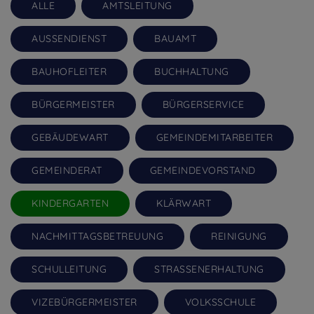
ALLE
AMTSLEITUNG
AUSSENDIENST
BAUAMT
BAUHOFLEITER
BUCHHALTUNG
BÜRGERMEISTER
BÜRGERSERVICE
GEBÄUDEWART
GEMEINDEMITARBEITER
GEMEINDERAT
GEMEINDEVORSTAND
KINDERGARTEN
KLÄRWART
NACHMITTAGSBETREUUNG
REINIGUNG
SCHULLEITUNG
STRASSENERHALTUNG
VIZEBÜRGERMEISTER
VOLKSSCHULE