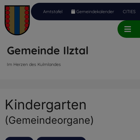
Amtstafel
Gemeindekalender
CITIES
Inhalt
Hauptmenü
Quicklinks
(
(
(
Accesskey
Accesskey
Accesskey
Gemeinde Ilztal
1)
2)
3)
Im Herzen des Kulmlandes
Kindergarten
(Gemeindeorgane)