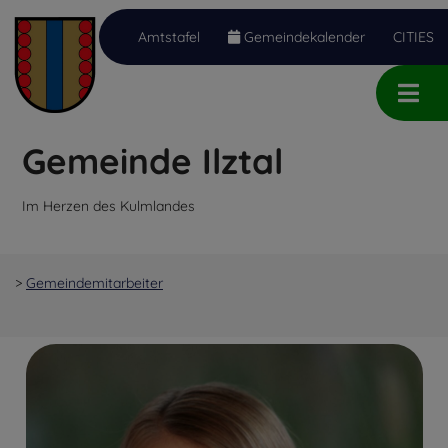
Amtstafel
Gemeindekalender
CITIES
Inhalt
Hauptmenü
Quicklinks
(
(
(
Accesskey
Accesskey
Accesskey
Gemeinde Ilztal
1)
2)
3)
Im Herzen des Kulmlandes
>
Gemeindemitarbeiter