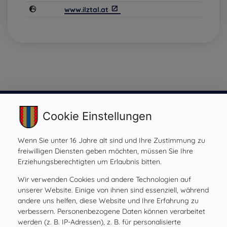
www.ilztal.at
Cookie Einstellungen
Gemeinde Ilztal
Wenn Sie unter 16 Jahre alt sind und Ihre Zustimmung zu
Prebensdorf 170, 8211 Ilztal
freiwilligen Diensten geben möchten, müssen Sie Ihre
Tel:
+43 3113 2485
Erziehungsberechtigten um Erlaubnis bitten.
Mail:
gde@ilztal.gv.at
Gemeindekennziffer: 61762 , UID: ATU 69185204
Wir verwenden Cookies und andere Technologien auf
unserer Website. Einige von ihnen sind essenziell, während
andere uns helfen, diese Website und Ihre Erfahrung zu
verbessern. Personenbezogene Daten können verarbeitet
werden (z. B. IP-Adressen), z. B. für personalisierte