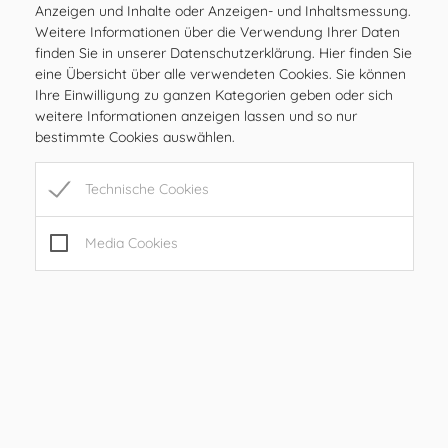
Amtsstunden
Anzeigen und Inhalte oder Anzeigen- und Inhaltsmessung.
MO
08.00 – 12.00 Uhr
Weitere Informationen über die Verwendung Ihrer Daten
finden Sie in unserer Datenschutzerklärung. Hier finden Sie
DI
08.00 – 12.00 Uhr
eine Übersicht über alle verwendeten Cookies. Sie können
MI
08.00 – 12.00 Uhr
Ihre Einwilligung zu ganzen Kategorien geben oder sich
DO
08.00 – 12.00 Uhr
weitere Informationen anzeigen lassen und so nur
bestimmte Cookies auswählen.
FR
08.00 – 12.00, 15.00 – 17.00 Uhr
SA
geschlossen
Technische Cookies
SO
geschlossen
Media Cookies
Öffnungszeiten
MO
08.00 – 12.00 Uhr
DI
08.00 – 12.00 Uhr
MI
08.00 – 12.00 Uhr
DO
08.00 – 12.00 Uhr
FR
08.00 – 12.00, 15.00 – 17.00 Uhr
SA
geschlossen