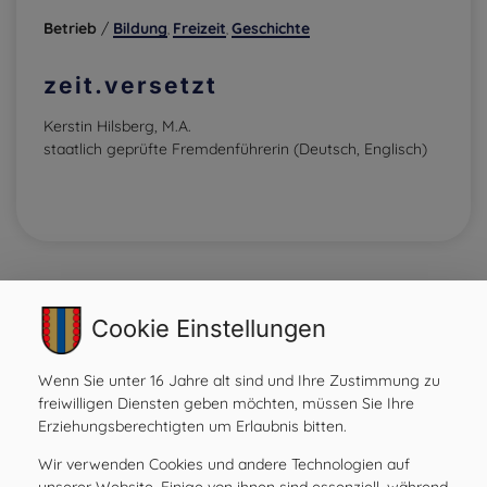
Betrieb
/
Bildung
Freizeit
Geschichte
,
,
zeit.versetzt
Kerstin Hilsberg, M.A.
staatlich geprüfte Fremdenführerin (Deutsch, Englisch)
Cookie Einstellungen
Wenn Sie unter 16 Jahre alt sind und Ihre Zustimmung zu
freiwilligen Diensten geben möchten, müssen Sie Ihre
Gemeinde Ilztal
Erziehungsberechtigten um Erlaubnis bitten.
Prebensdorf 170, 8211 Ilztal
Wir verwenden Cookies und andere Technologien auf
Tel:
+43 3113 2485
unserer Website. Einige von ihnen sind essenziell, während