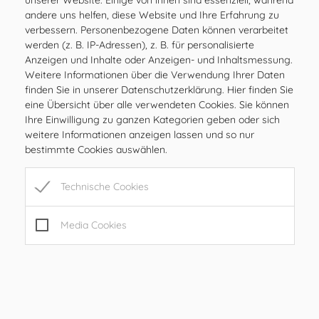
Mail:
gde@ilztal.gv.at
andere uns helfen, diese Website und Ihre Erfahrung zu
Gemeindekennziffer: 61762 , UID: ATU 69185204
verbessern. Personenbezogene Daten können verarbeitet
werden (z. B. IP-Adressen), z. B. für personalisierte
Anzeigen und Inhalte oder Anzeigen- und Inhaltsmessung.
Weitere Informationen über die Verwendung Ihrer Daten
finden Sie in unserer Datenschutzerklärung. Hier finden Sie
Amtsstunden
eine Übersicht über alle verwendeten Cookies. Sie können
MO
08.00 – 12.00 Uhr
Ihre Einwilligung zu ganzen Kategorien geben oder sich
weitere Informationen anzeigen lassen und so nur
DI
08.00 – 12.00 Uhr
bestimmte Cookies auswählen.
MI
08.00 – 12.00 Uhr
DO
08.00 – 12.00 Uhr
Technische Cookies
FR
08.00 – 12.00, 15.00 – 17.00 Uhr
SA
geschlossen
Media Cookies
SO
geschlossen
Öffnungszeiten
MO
08.00 – 12.00 Uhr
DI
08.00 – 12.00 Uhr