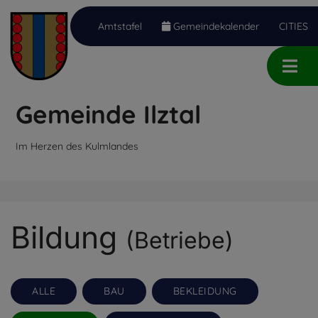
Amtstafel
Gemeindekalender
CITIES
Inhalt
Hauptmenü
Quicklinks
(
(
(
Accesskey
Accesskey
Accesskey
Gemeinde Ilztal
1)
2)
3)
Im Herzen des Kulmlandes
Bildung
(Betriebe)
ALLE
BAU
BEKLEIDUNG