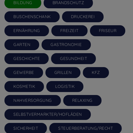
BILDUNG
BRANDSCHUTZ
BUSCHENSCHANK
DRUCKEREI
ERNÄHRUNG
FREIZEIT
FRISEUR
GARTEN
GASTRONOMIE
GESCHICHTE
GESUNDHEIT
GEWERBE
GRILLEN
KFZ
KOSMETIK
LOGISTIK
NAHVERSORGUNG
RELAXING
SELBSTVERMARKTER/HOFLÄDEN
SICHERHEIT
STEUERBERATUNG/RECHT