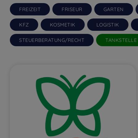
FREIZEIT
FRISEUR
GARTEN
KFZ
KOSMETIK
LOGISTIK
STEUERBERATUNG/RECHT
TANKSTELLE