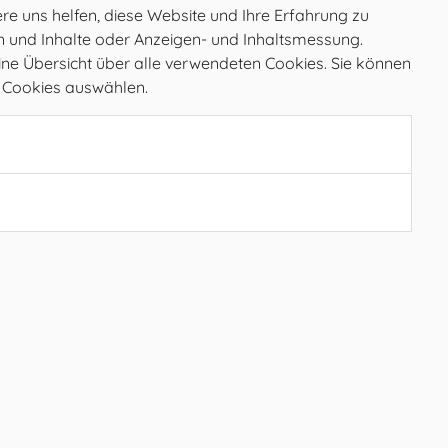
e uns helfen, diese Website und Ihre Erfahrung zu
en und Inhalte oder Anzeigen- und Inhaltsmessung.
ine Übersicht über alle verwendeten Cookies. Sie können
e Cookies auswählen.
Öffnungszeiten
MO
08.00 – 12.00 Uhr
DI
08.00 – 12.00 Uhr
MI
08.00 – 12.00 Uhr
DO
08.00 – 12.00 Uhr
FR
08.00 – 12.00, 15.00 – 17.00 Uhr
SA
geschlossen
SO
geschlossen