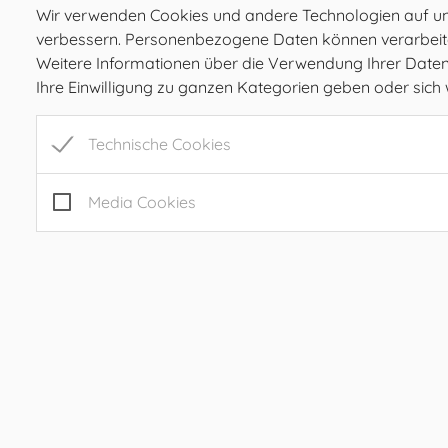
Wir verwenden Cookies und andere Technologien auf unse
verbessern. Personenbezogene Daten können verarbeitet 
Weitere Informationen über die Verwendung Ihrer Daten f
Ihre Einwilligung zu ganzen Kategorien geben oder sic
Gemeinde Ilztal
Technische Cookies
Prebensdorf 170, 8211 Ilztal
Tel:
+43 3113 2485
Mail:
gde@ilztal.gv.at
Media Cookies
Gemeindekennziffer: 61762 , UID: ATU 69185204