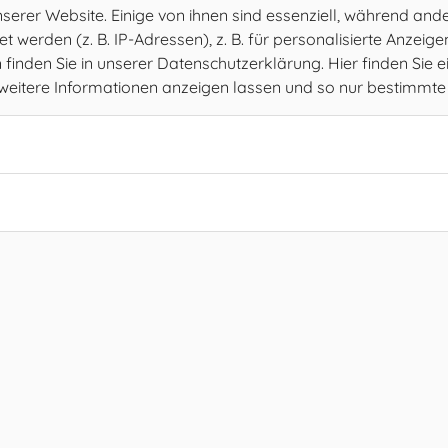
rer Website. Einige von ihnen sind essenziell, während ander
werden (z. B. IP-Adressen), z. B. für personalisierte Anzeig
inden Sie in unserer Datenschutzerklärung. Hier finden Sie e
h weitere Informationen anzeigen lassen und so nur bestimmt
Amtsstunden
MO
08.00 – 12.00 Uhr
DI
08.00 – 12.00 Uhr
MI
08.00 – 12.00 Uhr
DO
08.00 – 12.00 Uhr
FR
08.00 – 12.00, 15.00 – 17.00 Uhr
SA
geschlossen
SO
geschlossen
Sprechstunden
08.00 – 10.00 Uhr