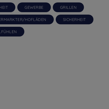
HEIT
GEWERBE
GRILLEN
ERMARKTER/HOFLÄDEN
SICHERHEIT
LFÜHLEN