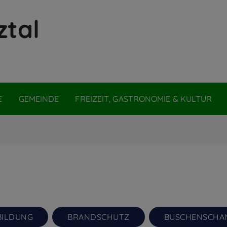
ztal
E
GEMEINDE
FREIZEIT, GASTRONOMIE & KULTUR
)
BILDUNG
BRANDSCHUTZ
BUSCHENSCHA