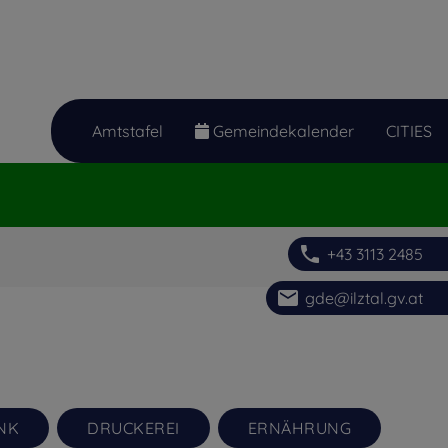
Amtstafel
Gemeindekalender
CITIES
phone
+43 3113 2485
email
gde@ilztal.gv.at
NK
DRUCKEREI
ERNÄHRUNG